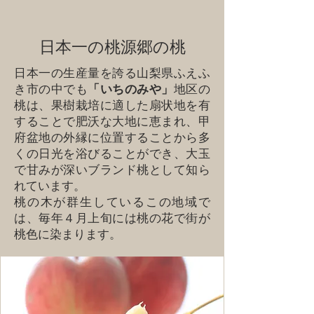
日本一の桃源郷の桃
日本一の生産量を誇る山梨県ふえふ
き市の中でも
「いちのみや」
地区の
桃は、果樹栽培に適した扇状地を有
することで肥沃な大地に恵まれ、甲
府盆地の外縁に位置することから多
くの日光を浴びることができ、大玉
で甘みが深いブランド桃として知ら
れています。
桃の木が群生しているこの地域で
は、毎年４月上旬には桃の花で街が
桃色に染まります。