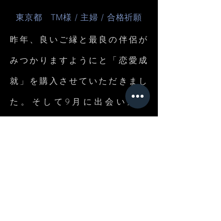
東京都 TM様 / 主婦 / 合格祈願
昨年、良いご縁と最良の伴侶が
みつかりますようにと「恋愛成
就」を購入させていただきまし
た。そして9月に出会いがあ
り、今年２月に婚約することが
できました！
鹿児島県 AT様 / 恋愛成就
​おじいちゃんの米寿のお祝いに
「健康祈願」を購入させてもら