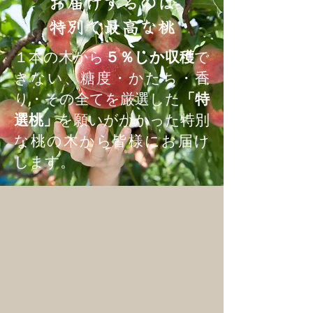
お届けするのは
特別で最高な桃
１本の木から
５％しか収穫
で
きない、糖度・かたち・香
り・その全てを厳選した
「特
選桃」
を願いがかかった特別
な桃の木から皆様にお届け
します。