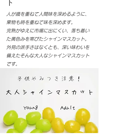
ト
人が歳を重ねて人間味を深めるように、
果物も時を重ねて味を深めます。
完熟がゆえに市場に出にくい、
落ち着い
た黄色みを帯びたシャインマスカット。
外見の派手さはなくとも、深い味わいを
備えた
​そんな大人なシャインマスカット
です。